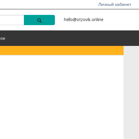
Личный кабинет
hello@otzovik.online
ное