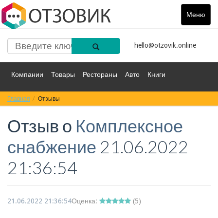
Меню
Toggle
navigat
hello@otzovik.online
Компании
Товары
Рестораны
Авто
Книги
Главная
Спорт
Отзывы
Фильмы
Деньги
Путешествия
Отзыв о
Комплексное
Красота
Здоровье
Остальное
снабжение
21.06.2022
21:36:54
21.06.2022 21:36:54
Оценка:
(
5
)