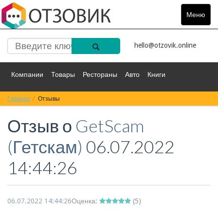
Меню
Toggle
navigat
hello@otzovik.online
Компании
Товары
Рестораны
Авто
Книги
Главная
Спорт
Отзывы
Фильмы
Деньги
Путешествия
Отзыв о
GetScam
Красота
Здоровье
Остальное
(Гетскам)
06.07.2022
14:44:26
06.07.2022 14:44:26
Оценка:
(
5
)