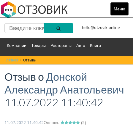
Меню
Toggle
navigat
hello@otzovik.online
Компании
Товары
Рестораны
Авто
Книги
Главная
Спорт
Отзывы
Фильмы
Деньги
Путешествия
Отзыв о
Донской
Красота
Здоровье
Остальное
Александр Анатольевич
11.07.2022 11:40:42
11.07.2022 11:40:42
Оценка:
(
5
)