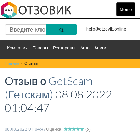
Меню
Toggle
navigat
hello@otzovik.online
Компании
Товары
Рестораны
Авто
Книги
Главная
Спорт
Отзывы
Фильмы
Деньги
Путешествия
Отзыв о
GetScam
Красота
Здоровье
Остальное
(Гетскам)
08.08.2022
01:04:47
08.08.2022 01:04:47
Оценка:
(
5
)