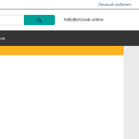
Личный кабинет
hello@otzovik.online
ное