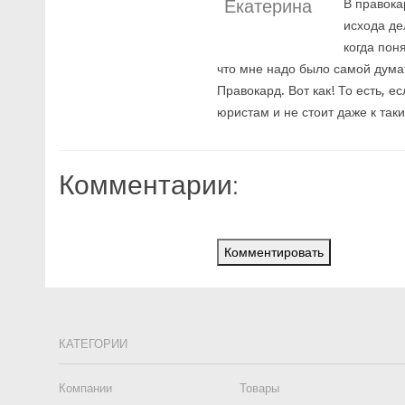
Екатерина
В правока
исхода дел
когда пон
что мне надо было самой дума
Правокард. Вот как! То есть, е
юристам и не стоит даже к так
Комментарии:
Комментировать
КАТЕГОРИИ
Компании
Товары