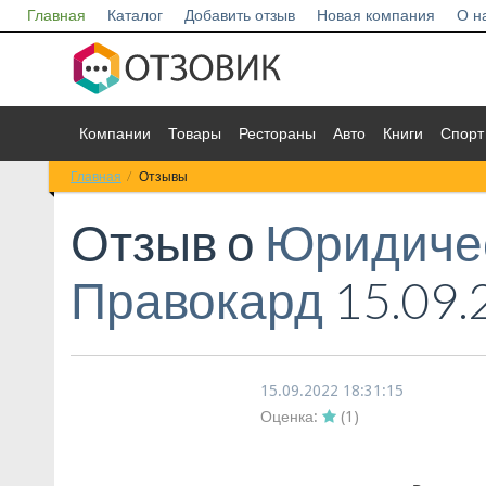
Главная
Каталог
Добавить отзыв
Новая компания
О н
Компании
Товары
Рестораны
Авто
Книги
Спорт
Главная
Отзывы
Отзыв о
Юридиче
Правокард
15.09.
15.09.2022 18:31:15
Оценка:
(
1
)