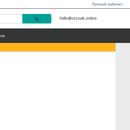
Личный кабинет
hello@otzovik.online
ное