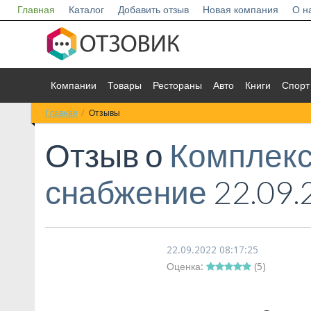
Главная
Каталог
Добавить отзыв
Новая компания
О н
Компании
Товары
Рестораны
Авто
Книги
Спорт
Главная
Отзывы
Отзыв о
Комплек
снабжение
22.09.
22.09.2022 08:17:25
Оценка:
(
5
)