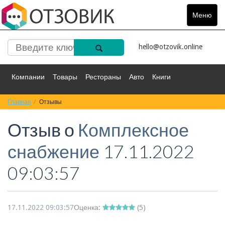
Меню
Toggle
navigat
hello@otzovik.online
Компании
Товары
Рестораны
Авто
Книги
Главная
Спорт
Отзывы
Фильмы
Деньги
Путешествия
Отзыв о
Комплексное
Красота
Здоровье
Остальное
снабжение
17.11.2022
09:03:57
17.11.2022 09:03:57
Оценка:
(
5
)