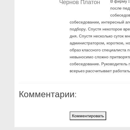
Чернов Платон
В фирму I
после пед
собеседов
собеседовании, интересный аг
подбору. Спустя некоторое вр
дня. Спустя несколько суток м
администратором, короткое, н
образ классного специалиста п
невыносимо сложно притворятьс
собеседование. Руководитель п
всерьез рассчитывает работать
Комментарии:
Комментировать