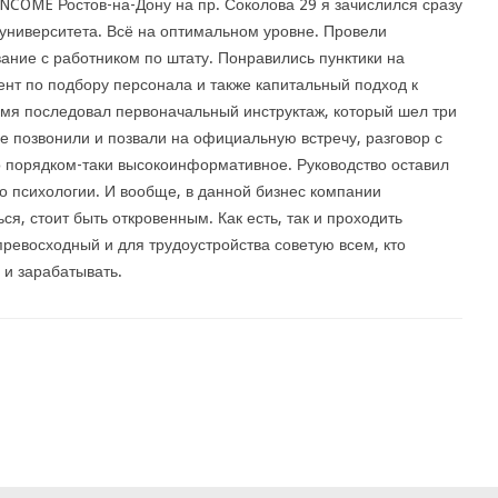
NCOME Ростов-на-Дону на пр. Соколова 29 я зачислился сразу
университета. Всё на оптимальном уровне. Провели
ание с работником по штату. Понравились пунктики на
ент по подбору персонала и также капитальный подход к
емя последовал первоначальный инструктаж, который шел три
не позвонили и позвали на официальную встречу, разговор с
о порядком-таки высокоинформативное. Руководство оставил
о психологии. И вообще, в данной бизнес компании
я, стоит быть откровенным. Как есть, так и проходить
ревосходный и для трудоустройства советую всем, кто
 и зарабатывать.