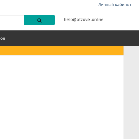
Личный кабинет
hello@otzovik.online
ное