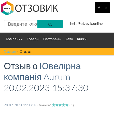
Меню
Toggle
navigat
hello@otzovik.online
Компании
Товары
Рестораны
Авто
Книги
Главная
Спорт
Отзывы
Фильмы
Деньги
Путешествия
Отзыв о
Ювелірна
Красота
Здоровье
Остальное
компанія Aurum
20.02.2023 15:37:30
20.02.2023 15:37:30
Оценка:
(
5
)