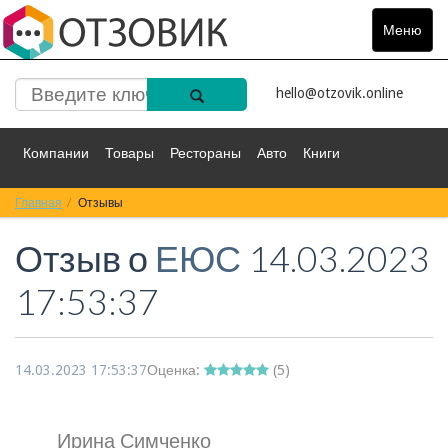
Меню
Toggle
navigat
hello@otzovik.online
Компании
Товары
Рестораны
Авто
Книги
Главная
Спорт
Отзывы
Фильмы
Деньги
Путешествия
Отзыв о
ЕЮС
14.03.2023
Красота
Здоровье
Остальное
17:53:37
14.03.2023 17:53:37
Оценка:
(
5
)
Ирина Симченко