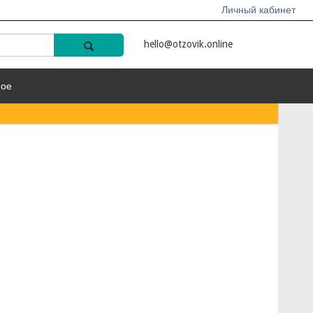
Личный кабинет
hello@otzovik.online
ное