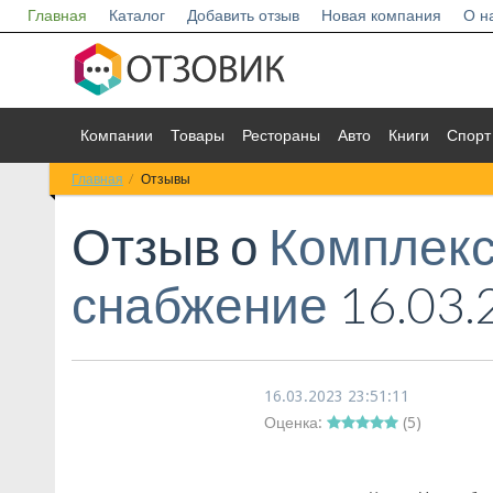
Главная
Каталог
Добавить отзыв
Новая компания
О н
Компании
Товары
Рестораны
Авто
Книги
Спорт
Главная
Отзывы
Отзыв о
Комплек
снабжение
16.03.
16.03.2023 23:51:11
Оценка:
(
5
)