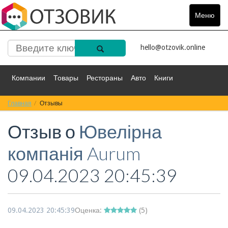
Меню
Toggle
navigat
hello@otzovik.online
Компании
Товары
Рестораны
Авто
Книги
Главная
Спорт
Отзывы
Фильмы
Деньги
Путешествия
Отзыв о
Ювелірна
Красота
Здоровье
Остальное
компанія Aurum
09.04.2023 20:45:39
09.04.2023 20:45:39
Оценка:
(
5
)