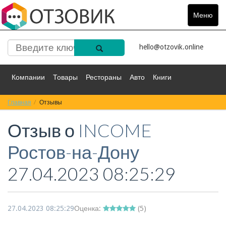
Меню
Toggle
navigat
hello@otzovik.online
Компании
Товары
Рестораны
Авто
Книги
Главная
Спорт
Отзывы
Фильмы
Деньги
Путешествия
Отзыв о
INCOME
Красота
Здоровье
Остальное
Ростов-на-Дону
27.04.2023 08:25:29
27.04.2023 08:25:29
Оценка:
(
5
)