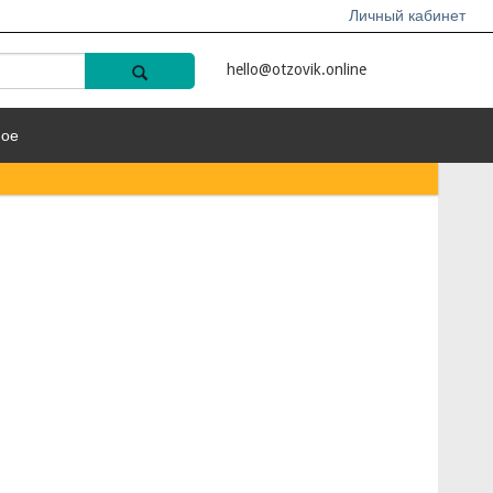
Личный кабинет
hello@otzovik.online
ное