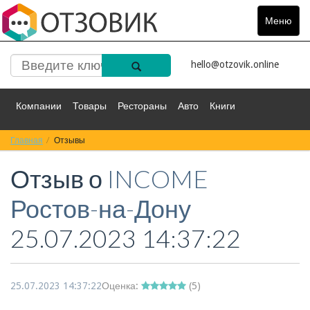
Меню
Toggle
navigat
hello@otzovik.online
Компании
Товары
Рестораны
Авто
Книги
Главная
Спорт
Отзывы
Фильмы
Деньги
Путешествия
Отзыв о
INCOME
Красота
Здоровье
Остальное
Ростов-на-Дону
25.07.2023 14:37:22
25.07.2023 14:37:22
Оценка:
(
5
)