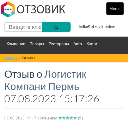
Меню
Toggle
navigat
hello@otzovik.online
Компании
Товары
Рестораны
Авто
Книги
Главная
Спорт
Отзывы
Фильмы
Деньги
Путешествия
Отзыв о
Логистик
Красота
Здоровье
Остальное
Компани Пермь
07.08.2023 15:17:26
07.08.2023 15:17:26
Оценка:
(
5
)