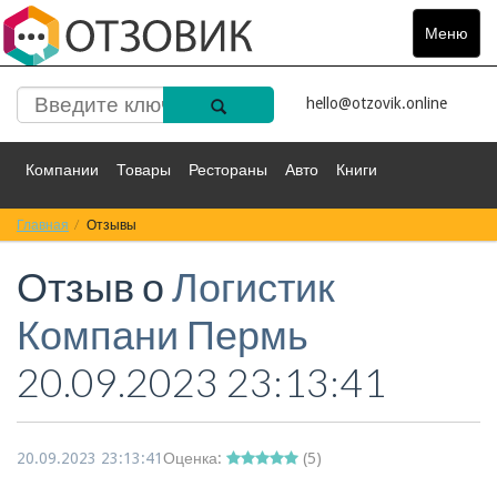
Меню
Toggle
navigat
hello@otzovik.online
Компании
Товары
Рестораны
Авто
Книги
Главная
Спорт
Отзывы
Фильмы
Деньги
Путешествия
Отзыв о
Логистик
Красота
Здоровье
Остальное
Компани Пермь
20.09.2023 23:13:41
20.09.2023 23:13:41
Оценка:
(
5
)