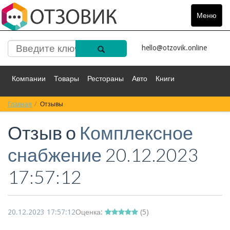
Меню
Toggle
navigat
hello@otzovik.online
Компании
Товары
Рестораны
Авто
Книги
Главная
Спорт
Отзывы
Фильмы
Деньги
Путешествия
Отзыв о
Комплексное
Красота
Здоровье
Остальное
снабжение
20.12.2023
17:57:12
20.12.2023 17:57:12
Оценка:
(
5
)