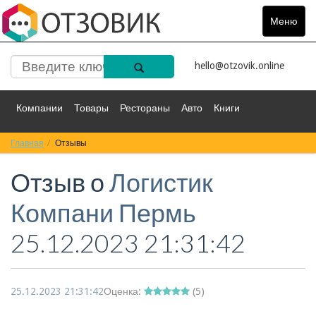
Меню
Toggle
navigat
hello@otzovik.online
Компании
Товары
Рестораны
Авто
Книги
Главная
Спорт
Отзывы
Фильмы
Деньги
Путешествия
Отзыв о
Логистик
Красота
Здоровье
Остальное
Компани Пермь
25.12.2023 21:31:42
25.12.2023 21:31:42
Оценка:
(
5
)