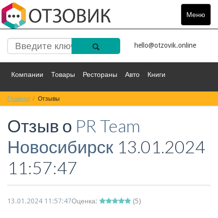
Меню
Toggle
navigat
hello@otzovik.online
Компании
Товары
Рестораны
Авто
Книги
Главная
Спорт
Отзывы
Фильмы
Деньги
Путешествия
Отзыв о
PR Team
Красота
Здоровье
Остальное
Новосибирск
13.01.2024
11:57:47
13.01.2024 11:57:47
Оценка:
(
5
)