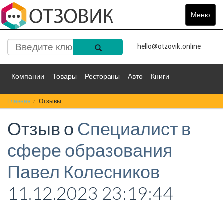
Меню
Toggle
navigat
hello@otzovik.online
Компании
Товары
Рестораны
Авто
Книги
Главная
Спорт
Отзывы
Фильмы
Деньги
Путешествия
Отзыв о
Специалист в
Красота
Здоровье
Остальное
сфере образования
Павел Колесников
11.12.2023 23:19:44