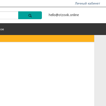
Личный кабинет
hello@otzovik.online
ное