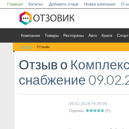
Главная
Каталог
Добавить отзыв
Новая компания
О н
Компании
Товары
Рестораны
Авто
Книги
Спорт
Главная
Отзывы
Отзыв о
Комплек
снабжение
09.02.
09.02.2024 16:35:09
Оценка:
(
5
)