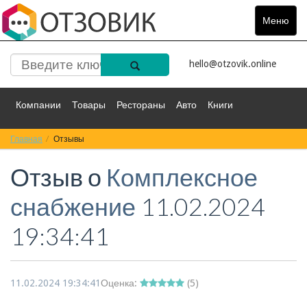
Меню
Toggle
navigat
hello@otzovik.online
Компании
Товары
Рестораны
Авто
Книги
Главная
Спорт
Отзывы
Фильмы
Деньги
Путешествия
Отзыв о
Комплексное
Красота
Здоровье
Остальное
снабжение
11.02.2024
19:34:41
11.02.2024 19:34:41
Оценка:
(
5
)