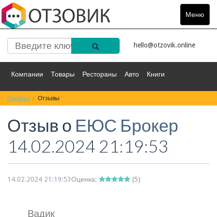
Меню
Toggle
navigat
hello@otzovik.online
Компании
Товары
Рестораны
Авто
Книги
Главная
Спорт
Отзывы
Фильмы
Деньги
Путешествия
Отзыв о
ЕЮС Брокер
Красота
Здоровье
Остальное
14.02.2024 21:19:53
14.02.2024 21:19:53
Оценка:
(
5
)
Вадик