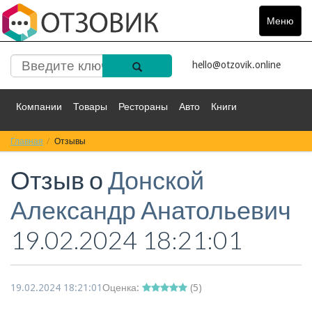
Меню
Toggle
navigat
hello@otzovik.online
Компании
Товары
Рестораны
Авто
Книги
Главная
Спорт
Отзывы
Фильмы
Деньги
Путешествия
Отзыв о
Донской
Красота
Здоровье
Остальное
Александр Анатольевич
19.02.2024 18:21:01
19.02.2024 18:21:01
Оценка:
(
5
)