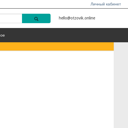
Личный кабинет
hello@otzovik.online
ное