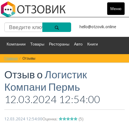
Меню
Toggle
navigat
hello@otzovik.online
Компании
Товары
Рестораны
Авто
Книги
Главная
Спорт
Отзывы
Фильмы
Деньги
Путешествия
Отзыв о
Логистик
Красота
Здоровье
Остальное
Компани Пермь
12.03.2024 12:54:00
12.03.2024 12:54:00
Оценка:
(
5
)