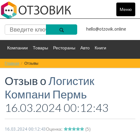
Меню
Toggle
navigat
hello@otzovik.online
Компании
Товары
Рестораны
Авто
Книги
Главная
Спорт
Отзывы
Фильмы
Деньги
Путешествия
Отзыв о
Логистик
Красота
Здоровье
Остальное
Компани Пермь
16.03.2024 00:12:43
16.03.2024 00:12:43
Оценка:
(
5
)