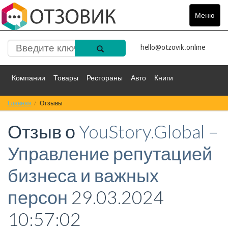
Меню
Toggle
navigat
hello@otzovik.online
Компании
Товары
Рестораны
Авто
Книги
Главная
Спорт
Отзывы
Фильмы
Деньги
Путешествия
Отзыв о
YouStory.Global –
Красота
Здоровье
Остальное
Управление репутацией
бизнеса и важных
персон
29.03.2024
10:57:02