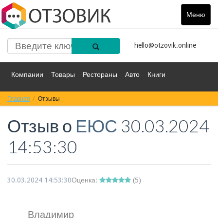
Меню
Toggle
navigat
hello@otzovik.online
Компании
Товары
Рестораны
Авто
Книги
Главная
Спорт
Отзывы
Фильмы
Деньги
Путешествия
Отзыв о
ЕЮС
30.03.2024
Красота
Здоровье
Остальное
14:53:30
30.03.2024 14:53:30
Оценка:
(
5
)
Владимир