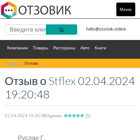
Меню
Toggle
navigat
hello@otzovik.online
Компании
Товары
Рестораны
Авто
Книги
Главная
Спорт
Отзывы
Фильмы
Деньги
Путешествия
Отзыв о
Stflex
02.04.2024
Красота
Здоровье
Остальное
19:20:48
02.04.2024 19:20:48
Оценка:
(
5
)
Руслан Г.