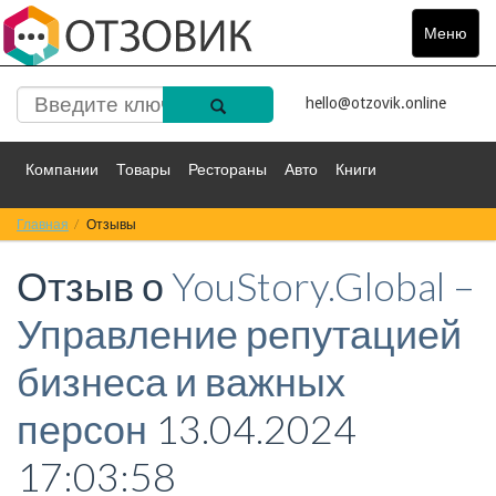
Меню
Toggle
navigat
hello@otzovik.online
Компании
Товары
Рестораны
Авто
Книги
Главная
Спорт
Отзывы
Фильмы
Деньги
Путешествия
Отзыв о
YouStory.Global –
Красота
Здоровье
Остальное
Управление репутацией
бизнеса и важных
персон
13.04.2024
17:03:58