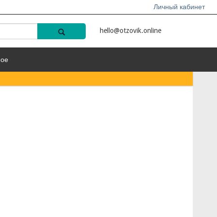
Личный кабинет
hello@otzovik.online
ное