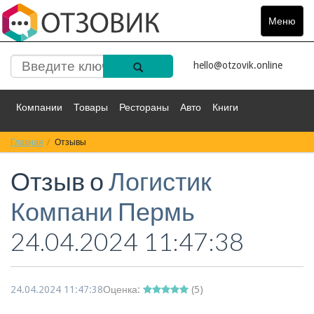
Меню
Toggle
navigat
hello@otzovik.online
Компании
Товары
Рестораны
Авто
Книги
Главная
Спорт
Отзывы
Фильмы
Деньги
Путешествия
Отзыв о
Логистик
Красота
Здоровье
Остальное
Компани Пермь
24.04.2024 11:47:38
24.04.2024 11:47:38
Оценка:
(
5
)