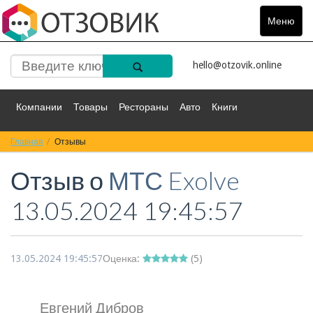
Меню
Toggle
navigat
hello@otzovik.online
Компании
Товары
Рестораны
Авто
Книги
Главная
Спорт
Отзывы
Фильмы
Деньги
Путешествия
Отзыв о
МТС Exolve
Красота
Здоровье
Остальное
13.05.2024 19:45:57
13.05.2024 19:45:57
Оценка:
(
5
)
Евгений Дибров