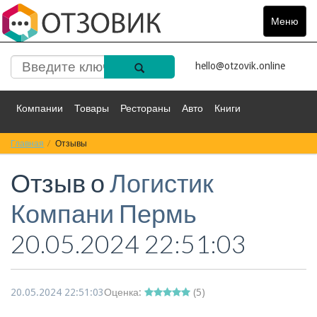
Меню
Toggle
navigat
hello@otzovik.online
Компании
Товары
Рестораны
Авто
Книги
Главная
Спорт
Отзывы
Фильмы
Деньги
Путешествия
Отзыв о
Логистик
Красота
Здоровье
Остальное
Компани Пермь
20.05.2024 22:51:03
20.05.2024 22:51:03
Оценка:
(
5
)