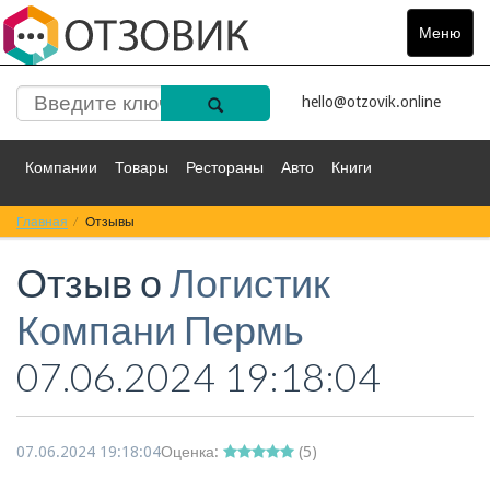
Меню
Toggle
navigat
hello@otzovik.online
Компании
Товары
Рестораны
Авто
Книги
Главная
Спорт
Отзывы
Фильмы
Деньги
Путешествия
Отзыв о
Логистик
Красота
Здоровье
Остальное
Компани Пермь
07.06.2024 19:18:04
07.06.2024 19:18:04
Оценка:
(
5
)