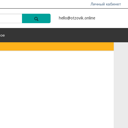
Личный кабинет
hello@otzovik.online
ное