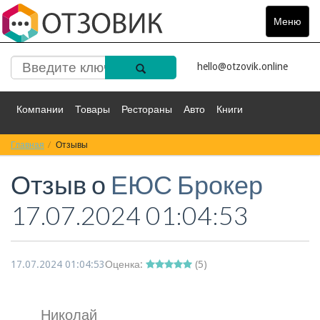
Меню
Toggle
navigat
hello@otzovik.online
Компании
Товары
Рестораны
Авто
Книги
Главная
Спорт
Отзывы
Фильмы
Деньги
Путешествия
Отзыв о
ЕЮС Брокер
Красота
Здоровье
Остальное
17.07.2024 01:04:53
17.07.2024 01:04:53
Оценка:
(
5
)
Николай