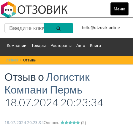
Меню
Toggle
navigat
hello@otzovik.online
Компании
Товары
Рестораны
Авто
Книги
Главная
Спорт
Отзывы
Фильмы
Деньги
Путешествия
Отзыв о
Логистик
Красота
Здоровье
Остальное
Компани Пермь
18.07.2024 20:23:34
18.07.2024 20:23:34
Оценка:
(
5
)