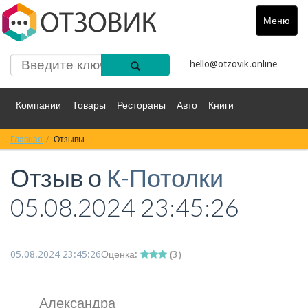
Меню
Toggle
navigat
hello@otzovik.online
Компании
Товары
Рестораны
Авто
Книги
Главная
Спорт
Отзывы
Фильмы
Деньги
Путешествия
Отзыв о
К-Потолки
Красота
Здоровье
Остальное
05.08.2024 23:45:26
05.08.2024 23:45:26
Оценка:
(
3
)
Александра