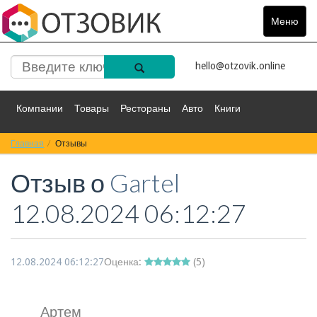
Меню
Toggle
navigat
hello@otzovik.online
Компании
Товары
Рестораны
Авто
Книги
Главная
Спорт
Отзывы
Фильмы
Деньги
Путешествия
Отзыв о
Gartel
Красота
Здоровье
Остальное
12.08.2024 06:12:27
12.08.2024 06:12:27
Оценка:
(
5
)
Артем