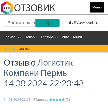
Меню
Toggle
navigat
hello@otzovik.online
Компании
Товары
Рестораны
Авто
Книги
Главная
Спорт
Отзывы
Фильмы
Деньги
Путешествия
Отзыв о
Логистик
Красота
Здоровье
Остальное
Компани Пермь
14.08.2024 22:23:48
14.08.2024 22:23:48
Оценка:
(
5
)