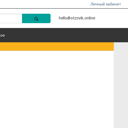
Личный кабинет
hello@otzovik.online
ное