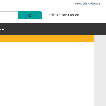
Личный кабинет
hello@otzovik.online
ное