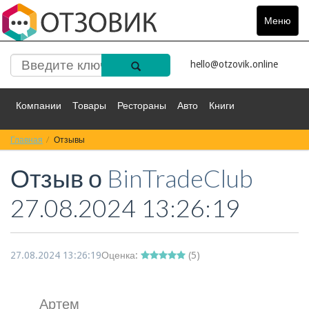
Меню
Toggle
navigat
hello@otzovik.online
Компании
Товары
Рестораны
Авто
Книги
Главная
Спорт
Отзывы
Фильмы
Деньги
Путешествия
Отзыв о
BinTradeClub
Красота
Здоровье
Остальное
27.08.2024 13:26:19
27.08.2024 13:26:19
Оценка:
(
5
)
Артем