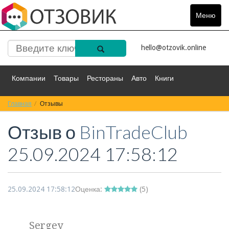
Меню
Toggle
navigat
hello@otzovik.online
Компании
Товары
Рестораны
Авто
Книги
Главная
Спорт
Отзывы
Фильмы
Деньги
Путешествия
Отзыв о
BinTradeClub
Красота
Здоровье
Остальное
25.09.2024 17:58:12
25.09.2024 17:58:12
Оценка:
(
5
)
Sergey