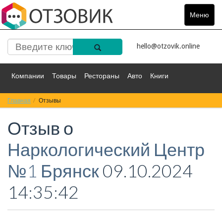
Меню
Toggle
navigat
hello@otzovik.online
Компании
Товары
Рестораны
Авто
Книги
Главная
Спорт
Отзывы
Фильмы
Деньги
Путешествия
Отзыв о
Красота
Здоровье
Остальное
Наркологический Центр
№1 Брянск
09.10.2024
14:35:42