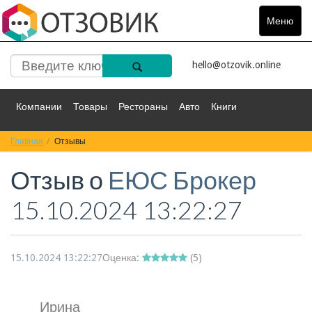
Меню
Toggle
navigat
hello@otzovik.online
Компании
Товары
Рестораны
Авто
Книги
Главная
Спорт
Отзывы
Фильмы
Деньги
Путешествия
Отзыв о
ЕЮС Брокер
Красота
Здоровье
Остальное
15.10.2024 13:22:27
15.10.2024 13:22:27
Оценка:
(
5
)
Ирина